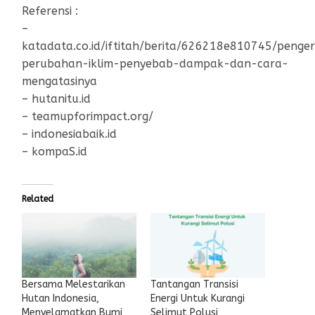
Referensi :
–
katadata.co.id/iftitah/berita/626218e810745/penger
perubahan-iklim-penyebab-dampak-dan-cara-
mengatasinya
– hutanitu.id
– teamupforimpact.org/
– indonesiabaik.id
– kompaS.id
Related
Bersama Melestarikan
Tantangan Transisi
Hutan Indonesia,
Energi Untuk Kurangi
Menyelamatkan Bumi
Selimut Polusi