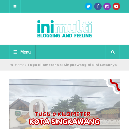
Menu
Home
»
Tugu Kilometer Nol Singkawang di Sini Letaknya