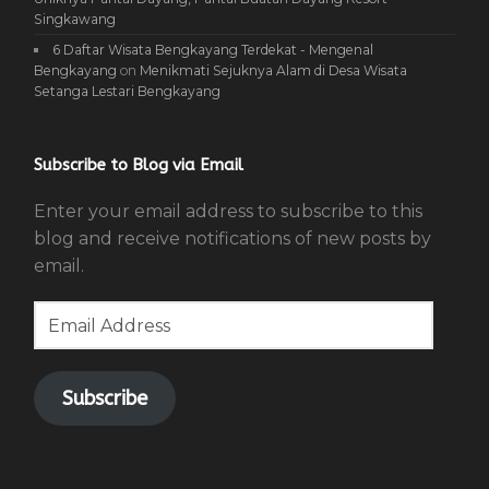
Singkawang
6 Daftar Wisata Bengkayang Terdekat - Mengenal
Bengkayang
on
Menikmati Sejuknya Alam di Desa Wisata
Setanga Lestari Bengkayang
Subscribe to Blog via Email
Enter your email address to subscribe to this
blog and receive notifications of new posts by
email.
Email
Address
Subscribe