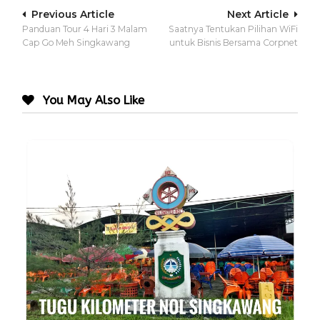
Post
Previous Article
Next Article
Panduan Tour 4 Hari 3 Malam
Saatnya Tentukan Pilihan WiFi
navigation
Cap Go Meh Singkawang
untuk Bisnis Bersama Corpnet
You May Also Like