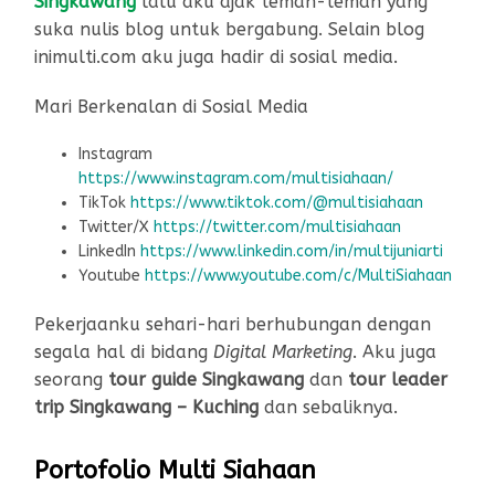
Singkawang
lalu aku ajak teman-teman yang
suka nulis blog untuk bergabung. Selain blog
inimulti.com aku juga hadir di sosial media.
Mari Berkenalan di Sosial Media
Instagram
https://www.instagram.com/multisiahaan/
TikTok
https://www.tiktok.com/@multisiahaan
Twitter/X
https://twitter.com/multisiahaan
LinkedIn
https://www.linkedin.com/in/multijuniarti
Youtube
https://www.youtube.com/c/MultiSiahaan
Pekerjaanku sehari-hari berhubungan dengan
segala hal di bidang
Digital Marketing
. Aku juga
seorang
tour guide Singkawang
dan
tour leader
trip Singkawang – Kuching
dan sebaliknya.
Portofolio Multi Siahaan