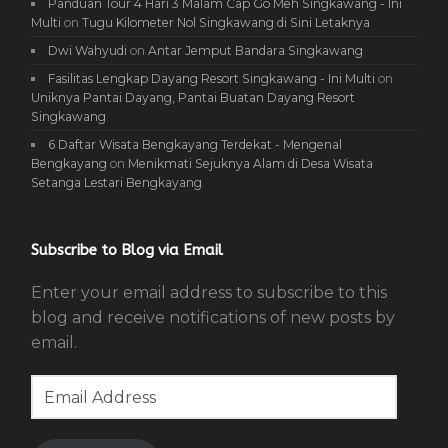
Panduan Tour 4 Hari 3 Malam Cap Go Meh Singkawang - Ini
Multi
on
Tugu Kilometer Nol Singkawang di Sini Letaknya
Dwi Wahyudi
on
Antar Jemput Bandara Singkawang
Fasilitas Lengkap Dayang Resort Singkawang - Ini Multi
on
Uniknya Pantai Dayang, Pantai Buatan Dayang Resort
Singkawang
6 Daftar Wisata Bengkayang Terdekat - Mengenal
Bengkayang
on
Menikmati Sejuknya Alam di Desa Wisata
Setanga Lestari Bengkayang
Subscribe to Blog via Email
Enter your email address to subscribe to this
blog and receive notifications of new posts by
email.
Email
Address