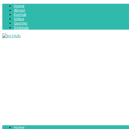
Home
About
Kontak
Video
Quotes
Sitemap
Home