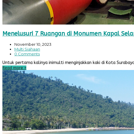
Menelusuri 7 Ruangan di Monumen Kapal Selam
November 10, 2023
Multi Siahaan
0 Comments
Untuk pertama kalinya inimulti menginjakkan kaki di Kota Surabay
Read more
»