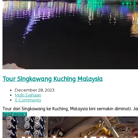
Tour Singkawang Kuching Malaysia
December 28, 2023
Multi Siahaan
0 Comments
Tour dari Singkawang ke Kuching, Malaysia kini semakin diminati.
Read more
»