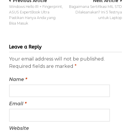
Post
Previous Article
Next Article
Windows Hello IR + Fingerprint,
Bagaimana Sertifikasi MIL STD
navigation
ASUS ExpertBook Ultra
Dilaksanakan? Ini 5 Testnya
Pastikan Hanya Anda yang
untuk Laptop
Bisa Masuk
Leave a Reply
Your email address will not be published.
Required fields are marked
*
Name
*
Email
*
Website