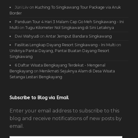
Jüri Liiv
on
Kuching To Singkawang Tour Package via Aruk
Border
Panduan Tour 4 Hari 3 Malam Cap Go Meh Singkawang - Ini
Multi
on
Tugu Kilometer Nol Singkawang di Sini Letaknya
Dwi Wahyudi
on
Antar Jemput Bandara Singkawang
Fasilitas Lengkap Dayang Resort Singkawang - Ini Multi
on
Uniknya Pantai Dayang, Pantai Buatan Dayang Resort
Singkawang
6 Daftar Wisata Bengkayang Terdekat - Mengenal
Bengkayang
on
Menikmati Sejuknya Alam di Desa Wisata
Setanga Lestari Bengkayang
Subscribe to Blog via Email
Enter your email address to subscribe to this
blog and receive notifications of new posts by
email.