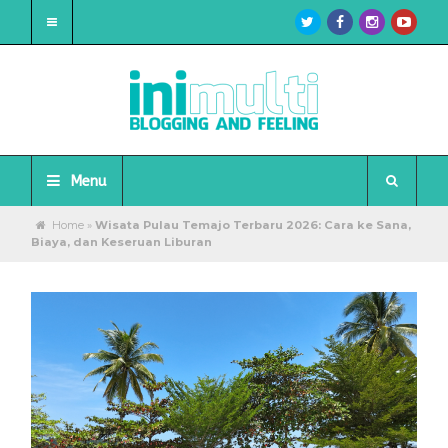
Menu
Home
»
Wisata Pulau Temajo Terbaru 2026: Cara ke Sana,
Biaya, dan Keseruan Liburan