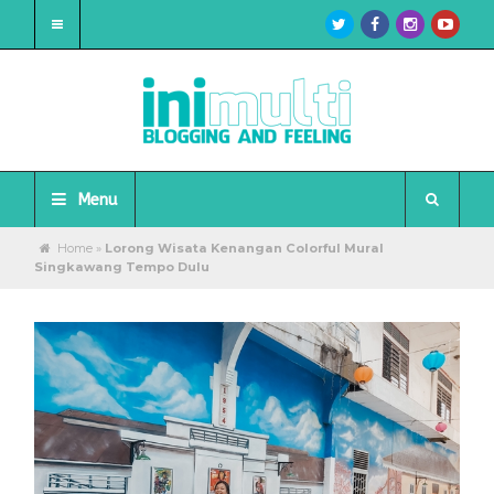
Menu
Home
»
Lorong Wisata Kenangan Colorful Mural
Singkawang Tempo Dulu