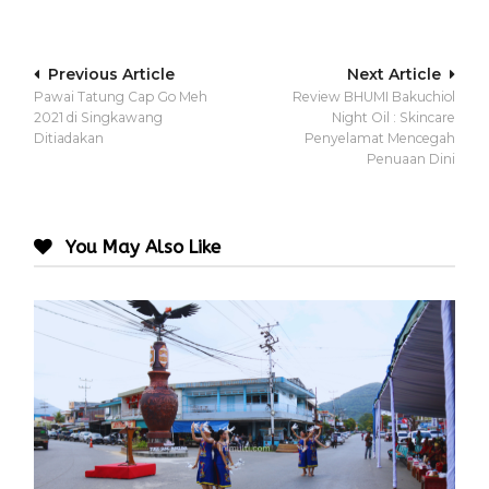
Post
Previous Article
Next Article
Pawai Tatung Cap Go Meh
Review BHUMI Bakuchiol
navigation
2021 di Singkawang
Night Oil : Skincare
Ditiadakan
Penyelamat Mencegah
Penuaan Dini
You May Also Like