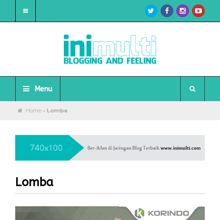
Menu
Home
»
Lomba
Lomba