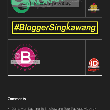
Comments
Jüri Liiv
on
Kuching To Singkawang Tour Package via Aruk