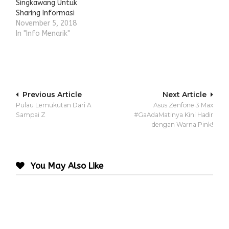
Singkawang Untuk
Sharing Informasi
November 5, 2018
In "Info Menarik"
Post
Previous Article
Next Article
Pulau Lemukutan Dari A
Asus Zenfone 3 Max
navigation
Sampai Z
#GaAdaMatinya Kini Hadir
dengan Warna Pink!
You May Also Like