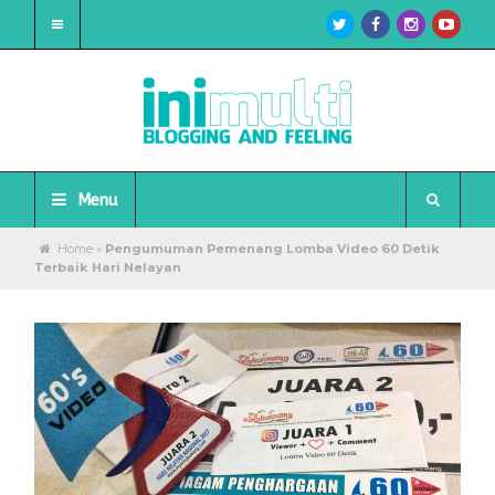
Menu
Home
»
Pengumuman Pemenang Lomba Video 60 Detik
Terbaik Hari Nelayan